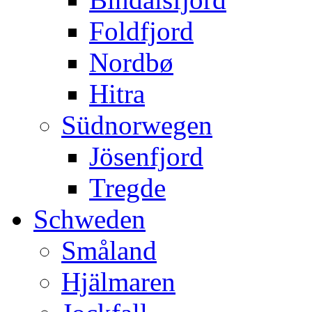
Foldfjord
Nordbø
Hitra
Südnorwegen
Jösenfjord
Tregde
Schweden
Småland
Hjälmaren