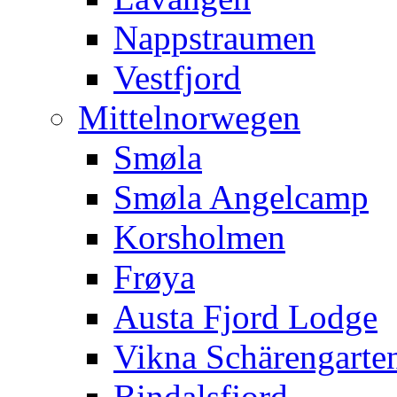
Nappstraumen
Vestfjord
Mittelnorwegen
Smøla
Smøla Angelcamp
Korsholmen
Frøya
Austa Fjord Lodge
Vikna Schärengarte
Bindalsfjord