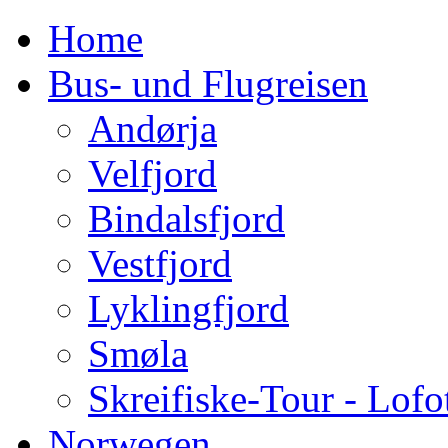
Home
Bus- und Flugreisen
Andørja
Velfjord
Bindalsfjord
Vestfjord
Lyklingfjord
Smøla
Skreifiske-Tour - Lofo
Norwegen