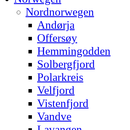
Nordnorwegen
Andørja
Offersøy
Hemmingodden
Solbergfjord
Polarkreis
Velfjord
Vistenfjord
Vandve
Lavangen